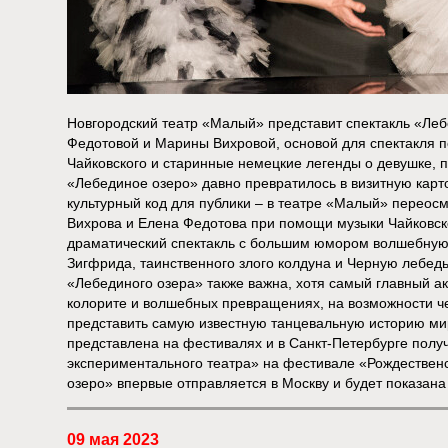
Новгородский театр «Малый» представит спектакль «Ле
Федотовой и Марины Вихровой, основой для спектакля п
Чайковского и старинные немецкие легенды о девушке, 
«Лебединое озеро» давно превратилось в визитную карт
культурный код для публики – в театре «Малый» переос
Вихрова и Елена Федотова при помощи музыки Чайковск
драматический спектакль с большим юмором волшебную
Зигфрида, таинственного злого колдуна и Черную лебед
«Лебединого озера» также важна, хотя самый главный ак
колорите и волшебных превращениях, на возможности ч
представить самую известную танцевальную историю ми
представлена на фестивалях и в Санкт-Петербурге полу
экспериментального театра» на фестивале «Рождествен
озеро» впервые отправляется в Москву и будет показан
09 мая 2023