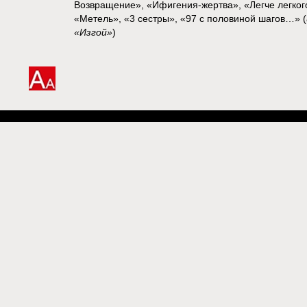
Возвращение», «Ифигения-жертва», «Легче легког
«Метель», «3 сестры», «97 с половиной шагов…» (
«Изгой»
)