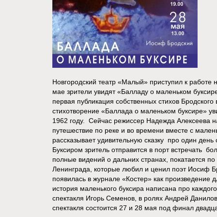
Новгородский театр «Малый» приступил к работе 
мае зрители увидят «Балладу о маленьком буксир
первая публикация собственных стихов Бродского 
стихотворение «Баллада о маленьком буксире» уви
1962 году. Сейчас режиссер Надежда Алексеева на
путешествие по реке и во времени вместе с мален
рассказывает удивительную сказку про один день 
Буксиром зритель отправится в порт встречать бол
полные видений о дальних странах, покатается по
Ленинграда, которые любил и ценил поэт Иосиф Б
появилась в журнале «Костер» как произведение д
история маленького буксира написана про каждого
спектакля Игорь Семенов, в ролях Андрей Данилов
спектакля состоится 27 и 28 мая под финал двадца