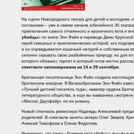
На сцене Новгородского театра для детей и молодежи 
постановки – уже в самом начале юбилейного 30 театра
приключения самого отчаянного и ироничного кота и его
убийцы
» по книге Энн Файн в переводе Дины Крупско
герой смешных и приключенческих историй, его подозр
а он оправдывается кошачьей натурой и собственным в
склонен скрывать свою разбойничью природу, но для ег
которого обожают, терпят и который готов честно расска
спектакля запланирована на 14 и 29 сентября.
Британская писательница Энн Файн создала настоящую
британским юмором. В Великобритании Энн Файн извест
«Лучший детский писатель года», кавалер ордена Брита
литературного общества, а еще вы наверняка смотрел
«Миссис Даутфайр» по ее роману.
Новый спектакль режиссера Надежды Алексеевой предна
родителей. В спектакле заняты актеры Олег Зверев, Кр
Алексей Тимофеев и Елена Федотова.
Интересно, что книга «Дневник кота-убийцы» вышла в и