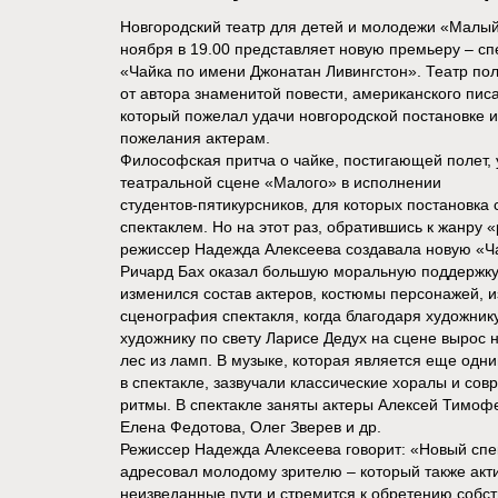
Новгородский театр для детей и молодежи «Малый
ноября в 19.00 представляет новую премьеру – сп
«Чайка по имени Джонатан Ливингстон». Театр по
от автора знаменитой повести, американского пис
который пожелал удачи новгородской постановке 
пожелания актерам.
Философская притча о чайке, постигающей полет, 
театральной сцене «Малого» в исполнении
студентов-пятикурсников, для которых постановка
спектаклем. Но на этот раз, обратившись к жанру 
режиссер Надежда Алексеева создавала новую «Ч
Ричард Бах оказал большую моральную поддержку 
изменился состав актеров, костюмы персонажей, 
сценография спектакля, когда благодаря художни
художнику по свету Ларисе Дедух на сцене вырос
лес из ламп. В музыке, которая является еще одн
в спектакле, зазвучали классические хоралы и со
ритмы. В спектакле заняты актеры Алексей Тимоф
Елена Федотова, Олег Зверев и др.
Режиссер Надежда Алексеева говорит: «Новый спек
адресовал молодому зрителю – который также акт
неизведанные пути и стремится к обретению собс