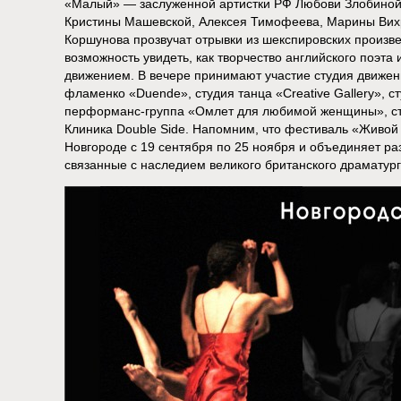
«Малый» — заслуженной артистки РФ Любови Злобиной,
Кристины Машевской, Алексея Тимофеева, Марины Вих
Коршунова прозвучат отрывки из шекспировских произ
возможность увидеть, как творчество английского поэта
движением. В вечере принимают участие студия движен
фламенко «Duende», студия танца «Creative Gallery», с
перформанс-группа «Омлет для любимой женщины», сту
Клиника Double Side. Напомним, что фестиваль «Живо
Новгороде с 19 сентября по 25 ноября и объединяет ра
связанные с наследием великого британского драматург