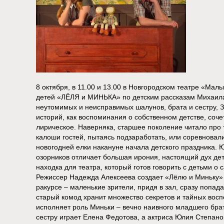
8 октября, в 11.00 и 13.00 в Новгородском театре «Мал
детей «ЛЁЛЯ и МИНЬКА» по детским рассказам Михаил
неутомимых и неисправимых шалунов, брата и сестру, 
историй, как воспоминания о собственном детстве, соче
лирическое. Наверняка, старшее поколение читало про 
калоши гостей, пытаясь подзаработать, или соревновали
новогодней елки накануне начала детского праздника. 
озорников отличает большая ирония, настоящий дух дет
находка для театра, который готов говорить с детьми о
Режиссер Надежда Алексеева создает «Лёлю и Миньку
ракурсе – маленькие зрители, придя в зал, сразу попада
старый комод хранит множество секретов и тайных восп
исполняет роль Миньки – вечно наивного младшего брат
сестру играет Елена Федотова, а актриса Юлия Степано