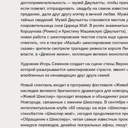
достопримечательность — музей Джульетты, чтобы призн
если повезет, отпраздновать свадьбу на самом известно
преданию, дали друг другу клятву в вечной любви. Муз
тайных свиданий. Музей Джульетты становится местом д
покровительница снов Царица Мэб. В ролях знаменитых
Коршунова (Ромео) и Кристину Машевскую (Джульетта),
новая работа с шекспировским текстом стала еще одним
отметить, что в театре «Малый» шекспировские постано
сказке» зрители смотрели трагедию ревности короля Л
власти, в «Демоне жизни», коллекции великих монологов
Художник Игорь Семенов создает на сцене стены Вероны
которой разыгрываются шекспировские страсти, звенят 
влюбленных из ненавидящих друг друга семей.
Новый спектакль входит в программу фестиваля «Живо
наследие великого британского драматурга для новгоро
«Живой Шекспир» проходит впервые и объединяет разл
Новгороде, связанные с именем Шекспира. В сентябре 
интеллектуальном клубе «60 секунд» на игре «Шекспир»
стихобаттле «Шекспир жив!», сегодня продолжаются пр
«Обращение к Шекспиру», читая самые известные произ
конкурсе переводов, дизайна театральных афиш, пишут