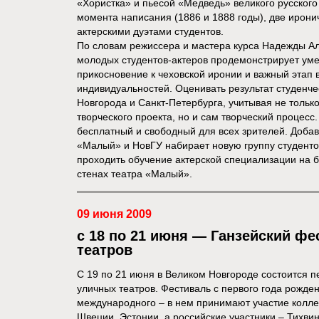
«Хористка» и пьесой «Медведь» великого русского 
момента написания (1886 и 1888 годы), две ирон
актерскими дуэтами студентов.
По словам режиссера и мастера курса Надежды Ал
молодых студентов-актеров продемонстрирует умен
прикосновение к чеховской иронии и важный этап 
индивидуальностей. Оценивать результат студенче
Новгорода и Санкт-Петербурга, учитывая не тольк
творческого проекта, но и сам творческий процесс
бесплатный и свободный для всех зрителей. Добави
«Малый» и НовГУ набирает новую группу студентов
проходить обучение актерской специализации на 
стенах театра «Малый».
09 июня 2009
с 18 по 21 июня — Ганзейский ф
театров
С 19 по 21 июня в Великом Новгороде состоится 
уличных театров. Фестиваль с первого года рожде
международного – в нем принимают участие колле
Швеции, Эстонии, а российские участники – Тихвин