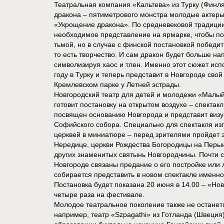
Театральная компания «Кальтева» из Турку (Финля
дракона – пятиметрового монстра молодые актеры 
«Укрощение дракона». По средневековой традиции
необходимое представление на ярмарке, чтобы по
тьмой, но в случае с финской постановкой победи
то есть творчество. И сам дракон будет больше н
символизируя хаос и тлен. Именно этот сюжет исп
году в Турку и теперь представит в Новгороде свой
Кремлевском парке у Летней эстрады.
Новгородский театр для детей и молодежи «Малый
готовит постановку на открытом воздухе – спектак
посвящен основанию Новгорода и представит визу
Софийского собора. Специально для спектакля из
церквей в миниатюре – перед зрителями пройдет 
Нередице, церкви Рождества Богородицы на Перын
других знаменитых святынь Новгородчины. Почти 
Новгороде связаны предание о его постройке или л
собирается представить в новом спектакле именно
Постановка будет показана 20 июня в 14.00 – «Но
четыре раза на фестивале.
Молодое театральное поколение также не останетс
например, театр «Szpagathi» из Готланда (Швеция