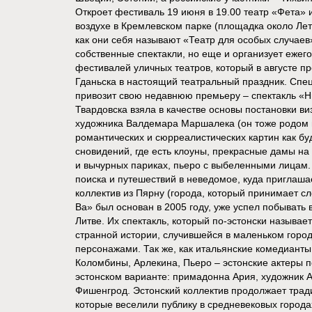
Откроет фестиваль 19 июня в 19.00 театр «Фета» 
воздухе в Кремлевском парке (площадка около Лет
как они себя называют «Театр для особых случаев
собственные спектакли, но еще и организует ежег
фестивалей уличных театров, который в августе п
Гданьска в настоящий театральный праздник. Спец
привозит свою недавнюю премьеру – спектакль «Н
Твардовска взяла в качестве основы постановки в
художника Валдемара Маршалека (он тоже родом и
романтических и сюрреалистических картин как бу
сновидений, где есть клоуны, прекрасные дамы на
и вычурных париках, пьеро с выбеленными лицам.
поиска и путешествий в неведомое, куда приглаша
коллектив из Пярну (города, который принимает с
Ва» был основан в 2005 году, уже успел побывать 
Литве. Их спектакль, который по-эстонски называет
странной истории, случившейся в маленьком горо
персонажами. Так же, как итальянские комедианты
Коломбины, Арлекина, Пьеро – эстонские актеры п
эстонском варианте: примадонна Ария, художник А
Фишенгрод. Эстонский коллектив продолжает трад
которые веселили публику в средневековых города