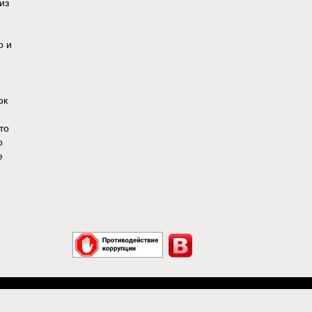
из
о и
ок
то
о
е