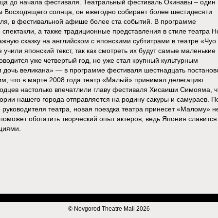
яца до начала фестиваля. Театральный фестиваль Окинавы – один 
ы Восходящего солнца, он ежегодно собирает более шестидесяти
юля, в фестивальной афише более ста событий. В программе
 спектакли, а также традиционные представления в стиле театра Н
ажную сказку на английском с японскими субтитрами в театре «Чуо
 учили японский текст, так как смотреть их будут самые маленькие
оводится уже четвертый год, но уже стал крупный культурным
и дочь великана» — в программе фестиваля шестнадцать постанов
им, что в марте 2008 года театр «Малый» принимал делегацию
родцев настолько впечатлили главу фестиваля Хисаиши Симояма, ч
тории нашего города отправляется на родину сакуры и самураев. П
руководителя театра, новая поездка театра принесет «Малому» н
поможет обогатить творческий опыт актеров, ведь Япония славится
циями.
© Novgorod Theatre Mali 2026