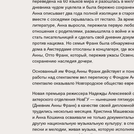
переведена на 60 языков мира и разошлась в милл
дневника чудом уцелела и была бережно сохранен
Анна описывает два года полной изоляции в старо
вместе с соседями скрывалась от гестапо. За врем
литературе, Анна выросла, пережила первую люб
отношения с родителями, размышляла о войне и м
стать писательницей и сделать свой дневник док
против нацизма. Но семья Франк была обнаружена,
дома в Амстердаме отосланы в концлагеря, где вск
Анны, Отто Франк, который, пережив ужасы Освен
сохранению наследия дочери.
Основанный им Фонд Анны Франк действует и пон
работы над спектаклем вел переписку с Фондом А
спектаклю оказывало Новгородское общество евре
Новая премьера режиссера Надежды Алексеевой с
актерского отделения НовГУ — нынешние пятику
(Дневник Анны Франк) в качестве своей дипломной
трудились несколько месяцев. Кристина Машевская
и Анна Кошкина осваивали не только документаль
другую национальную музыкальную культуру: в спе
песни и мелодии, живая музыка, которую исполняю