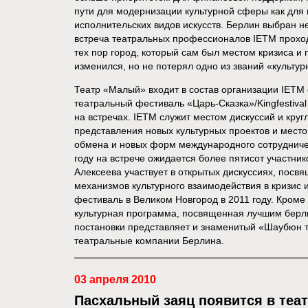
пути для модернизации культурной сферы как для 
исполнительских видов искусств. Берлин выбран н
встреча театральных профессионалов IETM проходи
тех пор город, который сам был местом кризиса и 
изменился, но не потерял одно из званий «культу
Театр «Малый» входит в состав организации IETM
театральный фестиваль «Царь-Сказка»/Kingfestiva
на встречах. IETM служит местом дискуссий и круг
представления новых культурных проектов и место
обмена и новых форм международного сотрудничес
году на встрече ожидается более пятисот участник
Алексеева участвует в открытых дискуссиях, пос
механизмов культурного взаимодействия в кризис 
фестиваль в Великом Новгород в 2011 году. Кроме 
культурная программа, посвященная лучшим берл
постановки представляет и знаменитый «Шаубюн т
театральные компании Берлина.
03 апреля 2010
Пасхальный заяц появится в теа