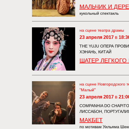
МАЛЬЧИК И ДЕР
кукольный спектакль
на сцене театра драмы
23 апреля 2017
в
18:3
THE YUJU ОПЕРА ПРОВ
ХЭНАНЬ, КИТАЙ
ШАТЕР ЛЕГКОГО 
на сцене Новгородского т
"Малый"
23 апреля 2017
в
21:0
COMPANHIA DO CHAPITO
ЛИССАБОН, ПОРТУГАЛИ
МАКБЕТ
по мотивам Уильяма Шек