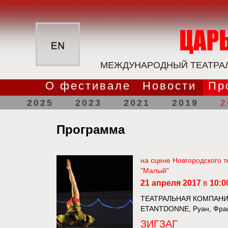
МЕЖДУНАРОДНЫЙ ТЕАТРАЛ
О фестивале
Новости
Пр
2025
2023
2021
2019
2
Программа
на сцене Новгородского т
"Малый"
21 апреля 2017
в
10:0
ТЕАТРАЛЬНАЯ КОМПАН
ETANTDONNE, Руан, Фра
ЗИГЗАГ