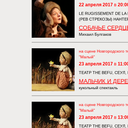
22 апреля 2017
в
20:0
LE RUGISSEMENT DE LA 
(РЕВ СТРЕКОЗЫ) НАНТЕ
СОБАЧЬЕ СЕРДЦ
Михаил Булгаков
на сцене Новгородского т
"Малый"
23 апреля 2017
в
11:0
ТЕАТР THE BEFU, СЕУЛ,
МАЛЬЧИК И ДЕР
кукольный спектакль
на сцене Новгородского т
"Малый"
23 апреля 2017
в
13:0
ТЕАТР THE BEFU, СЕУЛ,