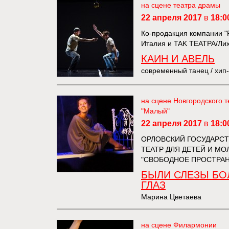
на сцене театра драмы
22 апреля 2017
в
18:0
Ко-продакция компании 
Италия и TAK ТЕАТРА/Ли
КАИН И АВЕЛЬ
современный танец / хип
на сцене Новгородского т
"Малый"
22 апреля 2017
в
18:0
ОРЛОВСКИЙ ГОСУДАРС
ТЕАТР ДЛЯ ДЕТЕЙ И М
"СВОБОДНОЕ ПРОСТРА
БЫЛИ СЛЕЗЫ Б
ГЛАЗ
Марина Цветаева
на сцене Филармонии