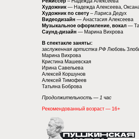
Режиссер
– Надежда Алексеева
Художник
— Надежда Алексеева, Оксан
Художник по свету
– Лариса Дедух
Видеодизайн
— Анастасия Алексеева
Музыкальное оформление, вокал
— Та
Саунд-дизайн
— Марина Вихрова
В спектакле заняты:
заслуженная артистка РФ
Любовь Злоб
Марина Вихрова
Кристина Машевская
Ирина Савельева
Алексей Коршунов
Алексей Тимофеев
Татьяна Боброва
Продолжительность — 1 час
Рекомендованный возраст — 16+