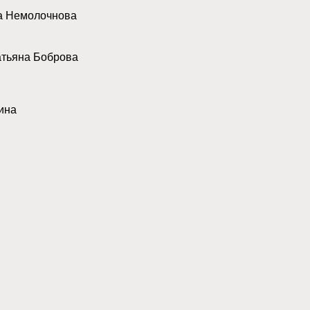
а Немолочнова
тьяна Боброва
ина