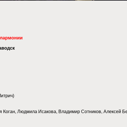
Филармонии
аводск
итрич)
я Коган, Людмила Исакова, Владимир Сотников, Алексей Б