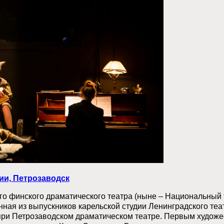
ии, Петрозаводск
о финского драматического театра (ныне – Национальный т
анная из выпускников карельской студии Ленинградского теа
ри Петрозаводском драматическом театре. Первым художе