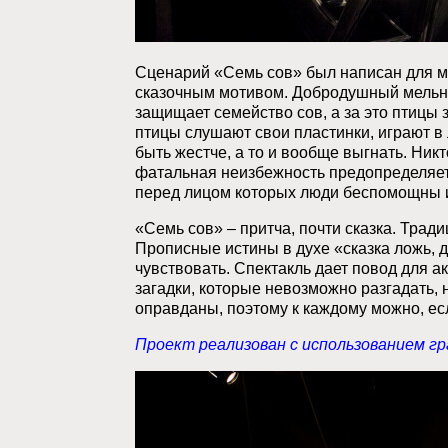
Сценарий «Семь сов» был написан для му
сказочным мотивом. Добродушный мельник
защищает семейство сов, а за это птицы 
птицы слушают свои пластинки, играют в 
быть жестче, а то и вообще выгнать. Никт
фатальная неизбежность предопределяет с
перед лицом которых люди беспомощны и 
«Семь сов» – притча, почти сказка. Трад
Прописные истины в духе «сказка ложь, 
чувствовать. Спектакль дает повод для а
загадки, которые невозможно разгадать, 
оправданы, поэтому к каждому можно, если
Проект реализован с использованием г