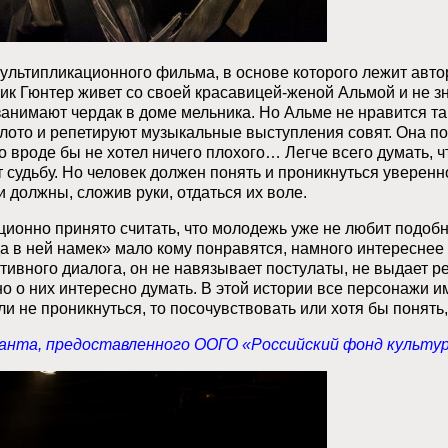
льтипликационного фильма, в основе которого лежит авто
 Гюнтер живет со своей красавицей-женой Альмой и не зна
занимают чердак в доме мельника. Но Альме не нравится та
лото и репетируют музыкальные выступления совят. Она по
о вроде бы не хотел ничего плохого… Легче всего думать, чт
удьбу. Но человек должен понять и проникнуться уверенно
должны, сложив руки, отдаться их воле.
иционно принято считать, что молодежь уже не любит подобн
да в ней намек» мало кому понравятся, намного интереснее
ктивного диалога, он не навязывает постулаты, не выдает 
но о них интересно думать. В этой истории все персонажи 
 не проникнуться, то посочувствовать или хотя бы понять, 
ранта, предоставленного ООГО «Российский фонд культу