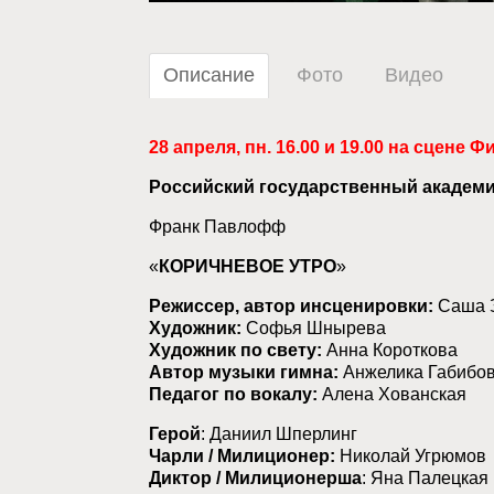
Описание
Фото
Видео
28 апреля, пн. 16.00 и 19.00 на сцене 
Российский государственный академ
Франк Павлофф
«
КОРИЧНЕВОЕ УТРО
»
Режиссер, автор инсценировки:
Саша З
Художник:
Софья Шнырева
Художник по свету:
Анна Короткова
Автор музыки гимна:
Анжелика Габибо
Педагог по вокалу:
Алена Хованская
Герой
: Даниил Шперлинг
Чарли / Милиционер:
Николай Угрюмов
Диктор / Милиционерша
: Яна Палецкая