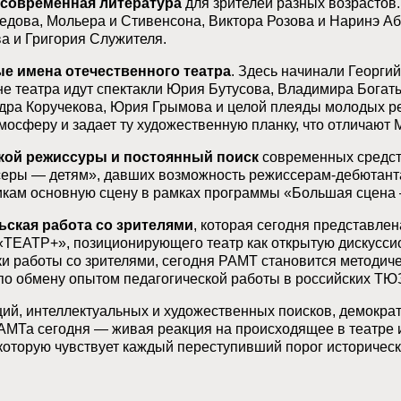
 современная литература
для зрителей разных возрастов.
едова, Мольера и Стивенсона, Виктора Розова и Наринэ Аб
а и Григория Служителя.
е имена отечественного театра
. Здесь начинали Георги
не театра идут спектакли Юрия Бутусова, Владимира Бога
дра Коручекова, Юрия Грымова и целой плеяды молодых ре
тмосферу и задает ту художественную планку, что отличают
кой режиссуры и постоянный поиск
современных средств
еры — детям», давших возможность режиссерам-дебютанта
кам основную сцену в рамках программы «Большая сцена 
ьская работа со зрителями
, которая сегодня представлен
«ТЕАТР+», позиционирующего театр как открытую дискусси
и работы со зрителями, сегодня РАМТ становится методиче
по обмену опытом педагогической работы в российских ТЮ
ий, интеллектуальных и художественных поисков, демокр
АМТа сегодня — живая реакция на происходящее в театре и
которую чувствует каждый переступивший порог историческ