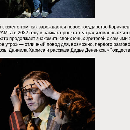
сюжет о том, как зарождается новое государство Коричневы
МТа в 2022 году в рамках проекта театрализованных чито
еатр продолжает знакомить своих юных зрителей с самыми
е утро» — отличный повод для, возможно, первого разгов
озы Даниила Хармса и рассказа Дидье Дененкса «Рождеств