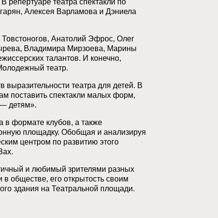
 В репертуаре театра спектакли по
гарян, Алексея Варламова и Дэниела
й Товстоногов, Анатолий Эфрос, Олег
тырева, Владимира Мирзоева, Марины
жиссерских талантов. И конечно,
 Молодежный театр.
 выразительности театра для детей. В
м поставить спектакли малых форм,
— детям».
а в формате клубов, а также
онную площадку. Обобщая и анализируя
ским центром по развитию этого
Зах.
атичный и любимый зрителями разных
 в обществе, его открытость своим
ого здания на Театральной площади.