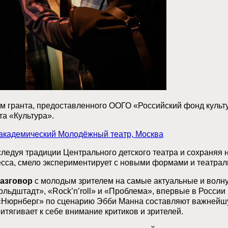
м гранта, предоставленного ООГО «Российский фонд культ
а «Культура».
 академический Молодёжный театр, Москва
следуя традиции Центрального детского театра и сохраняя
есса, смело экспериментирует с новыми формами и театра
азговор
с молодым зрителем на самые актуальные и волн
ольдштадт», «Rock’n’roll» и «Проблема», впервые в Росси
 «Нюрнберг» по сценарию Эбби Манна составляют важнейшу
тягивает к себе внимание критиков и зрителей.