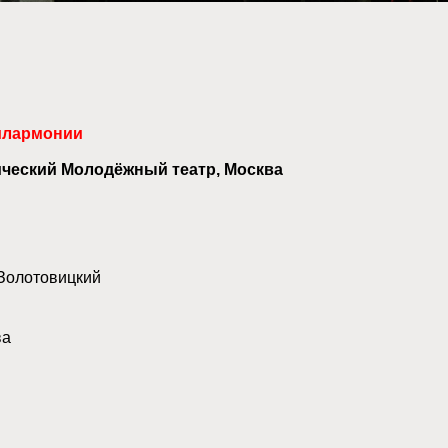
Филармонии
ический Молодёжный театр, Москва
олотовицкий
ва