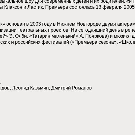
ыкальное шоу для современных детей и их родителей. «Игра
ны Клаксон и Ластик. Премьера состоялась 13 февраля 2005
к» основан в 2003 году в Нижнем Новгороде двумя актёра
зации театральных проектов. На сегодняшний день в репе
е?» Э. Олби, «Татарин маленький» А. Пояркова) и мюзикл д
ких и российских фестивалей («Премьера сезона», «Школа
а
дов, Леонид Казьмин, Дмитрий Романов