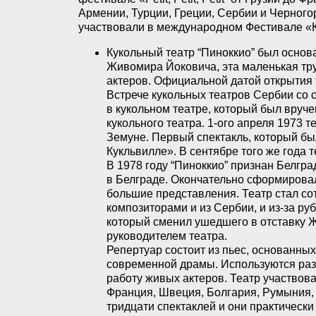
Армении, Турции, Греции, Сербии и Черногор
участвовали в международном Фестивале «Ка
Кукольный театр “Пиноккио” был основа
Живомира Йоковича, эта маленькая тру
актеров. Официальной датой открытия т
Встрече кукольных театров Сербии со 
в кукольном театре, который был вруч
кукольного театра. 1-ого апреля 1973 
Земуне. Первый спектакль, который бы
Кукльвилле». В сентябре того же года т
В 1978 году “Пиноккио” признан Белгр
в Белграде. Окончательно сформировала
большие представления. Театр стал со
композиторами и из Сербии, и из-за ру
который сменил ушедшего в отставку 
руководителем театра.
Репертуар состоит из пьес, основанных 
современной драмы. Используются раз
работу живых актеров. Театр участвова
Франция, Швеция, Болгария, Румыния, 
тридцати спектаклей и они практически